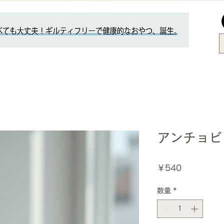
アンチョビ
価
￥540
格
数量
*